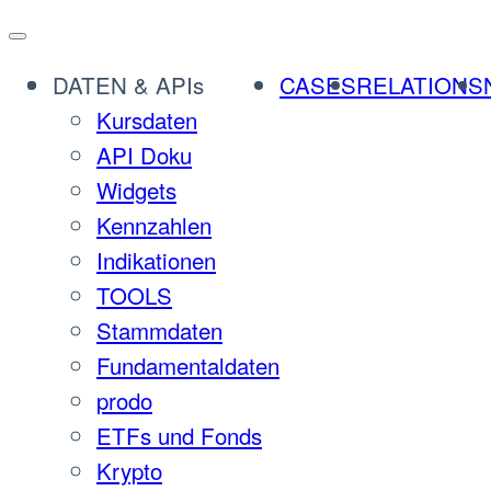
Zum
Inhalt
DATEN & APIs
CASES
RELATIONS
springen
Kursdaten
API Doku
Widgets
Kennzahlen
Indikationen
TOOLS
Stammdaten
Fundamentaldaten
prodo
ETFs und Fonds
Krypto