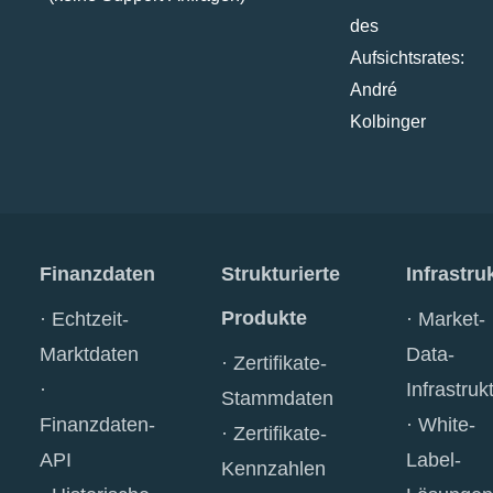
des
Aufsichtsrates:
André
Kolbinger
Finanzdaten
Strukturierte
Infrastru
Produkte
Echtzeit-
Market-
Marktdaten
Data-
Zertifikate-
Infrastruk
Stammdaten
Finanzdaten-
White-
Zertifikate-
API
Label-
Kennzahlen