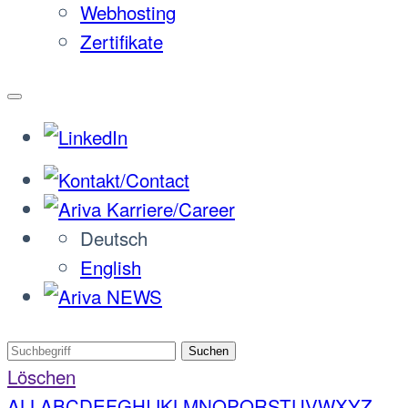
Webhosting
Zertifikate
Deutsch
English
Suchen
Löschen
ALL
A
B
C
D
E
F
G
H
I
J
K
L
M
N
O
P
Q
R
S
T
U
V
W
X
Y
Z