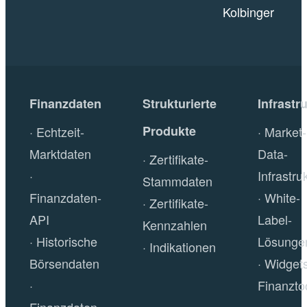
Kolbinger
Finanzdaten
Strukturierte
Infrastr
Produkte
Echtzeit-
Market-
Marktdaten
Data-
Zertifikate-
Infrastru
Stammdaten
Finanzdaten-
White-
Zertifikate-
API
Label-
Kennzahlen
Historische
Lösunge
Indikationen
Börsendaten
Widget
Finanzto