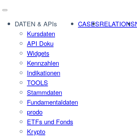
Zum
Inhalt
DATEN & APIs
CASES
RELATIONS
springen
Kursdaten
API Doku
Widgets
Kennzahlen
Indikationen
TOOLS
Stammdaten
Fundamentaldaten
prodo
ETFs und Fonds
Krypto