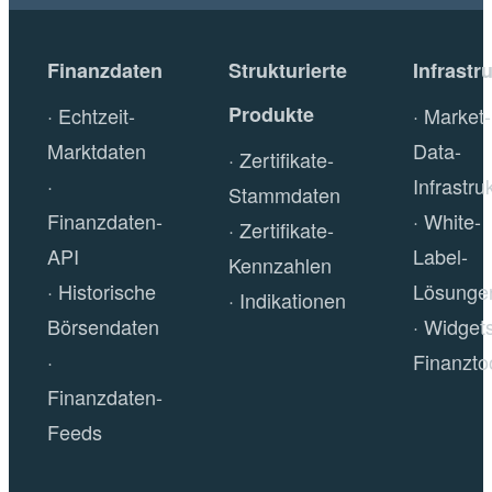
Finanzdaten
Strukturierte
Infrastr
Produkte
Echtzeit-
Market-
Marktdaten
Data-
Zertifikate-
Infrastru
Stammdaten
Finanzdaten-
White-
Zertifikate-
API
Label-
Kennzahlen
Historische
Lösunge
Indikationen
Börsendaten
Widget
Finanzto
Finanzdaten-
Feeds