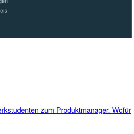
gen
ols
erkstudenten zum Produktmanager. Wofür