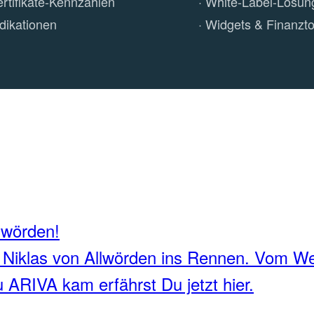
ertifikate-Kennzahlen
White-Label-Lösun
ndikationen
Widgets & Finanzto
lwörden!
 Niklas von Allwörden ins Rennen. Vom W
u ARIVA kam erfährst Du jetzt hier.