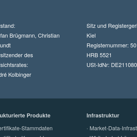
stand:
Sitz und Registerger
fan Brügmann, Christian
Kiel
eundt
Registernummer:
50
sitzender des
HRB 5521
sichtsrates:
USt-IdNr:
DE211080
dré Kolbinger
rukturierte Produkte
Infrastruktur
ertifikate-Stammdaten
Market-Data-Infrast