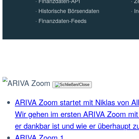
Finanzdaten-API
Z
Historische Börsendaten
I
Finanzdaten-Feeds
ARIVA Zoom startet mit Niklas von Al
Wir gehen im ersten ARIVA Zoom mit
er dankbar ist und wie er überhaupt z
ARIVA Zoom 1