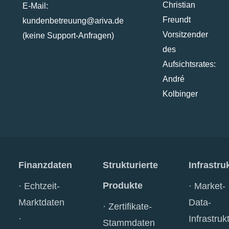
Christian
E-Mail:
Freundt
kundenbetreuung@ariva.de
Vorsitzender
(keine Support-Anfragen)
des
Aufsichtsrates:
André
Kolbinger
Finanzdaten
Strukturierte
Infrastru
Produkte
Echtzeit-
Market-
Marktdaten
Data-
Zertifikate-
Infrastruk
Stammdaten