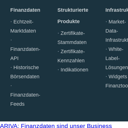
Finanzdaten
Strukturierte
Infrastru
Produkte
Echtzeit-
Market-
Marktdaten
Data-
Zertifikate-
Infrastruk
Stammdaten
Finanzdaten-
White-
Zertifikate-
API
Label-
Kennzahlen
Historische
Lösungen
Indikationen
Börsendaten
Widgets
Finanztoo
Finanzdaten-
Feeds
ARIVA: Finanzdaten sind unser Business