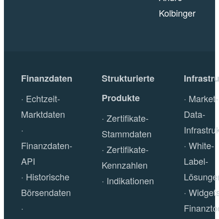
Kolbinger
Finanzdaten
Strukturierte
Infrastr
Produkte
Echtzeit-
Market-
Marktdaten
Data-
Zertifikate-
Infrastru
Stammdaten
Finanzdaten-
White-
Zertifikate-
API
Label-
Kennzahlen
Historische
Lösunge
Indikationen
Börsendaten
Widget
Finanzto