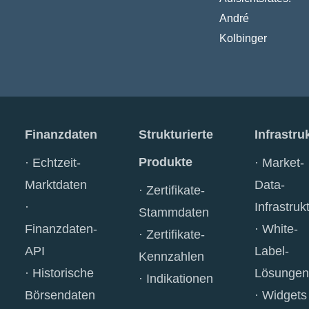
André
Kolbinger
Finanzdaten
Strukturierte
Infrastru
Produkte
Echtzeit-
Market-
Marktdaten
Data-
Zertifikate-
Infrastruk
Stammdaten
Finanzdaten-
White-
Zertifikate-
API
Label-
Kennzahlen
Historische
Lösungen
Indikationen
Börsendaten
Widgets