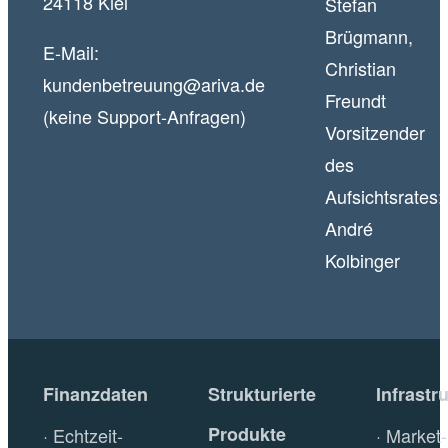
24118 Kiel
Stefan
Brügmann,
E-Mail:
Christian
kundenbetreuung@ariva.de
Freundt
(keine Support-Anfragen)
Vorsitzender
des
Aufsichtsrates:
André
Kolbinger
Finanzdaten
Strukturierte
Infrastr
Produkte
Echtzeit-
Market-