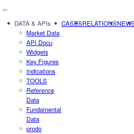
DATA & APIs
CASES
RELATIONS
NEW
Market Data
API Docu
Widgets
Key Figures
Indications
TOOLS
Reference
Data
Fundamental
Data
prodo