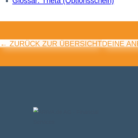
Glossar: Theta (Optionsschein)
← ZURÜCK ZUR ÜBERSICHT
DEINE A