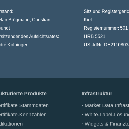
rstand:
Sitz und Registergeric
efan Brügmann, Christian
Kiel
eundt
Registernummer:
501
rsitzender des Aufsichtsrates:
HRB 5521
dré Kolbinger
USt-IdNr:
DE2110803
ukturierte Produkte
Infrastruktur
rtifikate-Stammdaten
Market-Data-Infrast
rtifikate-Kennzahlen
White-Label-Lösun
dikationen
Widgets & Finanzto