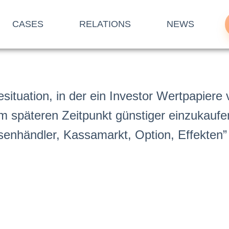
CASES
RELATIONS
NEWS
situation, in der ein Investor Wertp
api
ere 
em späteren Zeitpunkt günstiger einzukaufe
se
nhändler
,
Kassa
markt
,
Option
,
Effekten
”