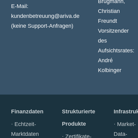
Brügmann,
E-Mail:
Christian
kundenbetreuung@ariva.de
Freundt
(keine Support-Anfragen)
Vorsitzender
des
Aufsichtsrates:
André
Kolbinger
Finanzdaten
Strukturierte
Infrastru
Produkte
Echtzeit-
Market-
Marktdaten
Data-
Zertifikate-