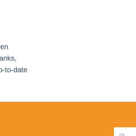
ren
banks,
p-to-date