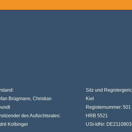
rstand:
Sitz und Registergeric
efan Brügmann, Christian
Kiel
eundt
Registernummer:
501
rsitzender des Aufsichtsrates:
HRB 5521
dré Kolbinger
USt-IdNr:
DE2110803