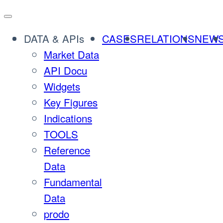
DATA & APIs
CASES
RELATIONS
NEW
Market Data
API Docu
Widgets
Key Figures
Indications
TOOLS
Reference
Data
Fundamental
Data
prodo