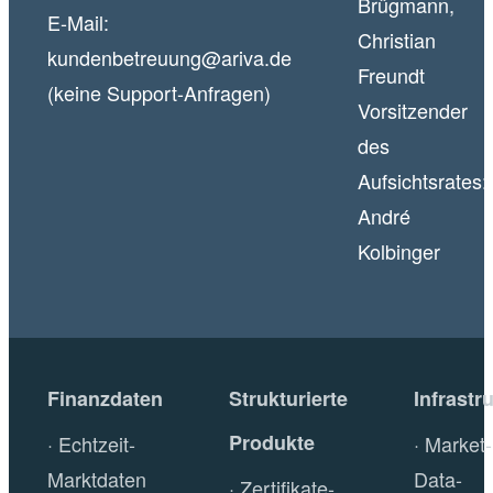
Brügmann,
E-Mail:
Christian
kundenbetreuung@ariva.de
Freundt
(keine Support-Anfragen)
Vorsitzender
des
Aufsichtsrates:
André
Kolbinger
Finanzdaten
Strukturierte
Infrastr
Produkte
Echtzeit-
Market-
Marktdaten
Data-
Zertifikate-