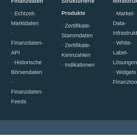
Finanzdaten
Strukturierte
Infrastru
Produkte
Echtzeit-
Market-
Marktdaten
Data-
Zertifikate-
Infrastruk
Stammdaten
Finanzdaten-
White-
Zertifikate-
API
Label-
Kennzahlen
Historische
Lösungen
Indikationen
Börsendaten
Widgets
Finanztoo
Finanzdaten-
Feeds