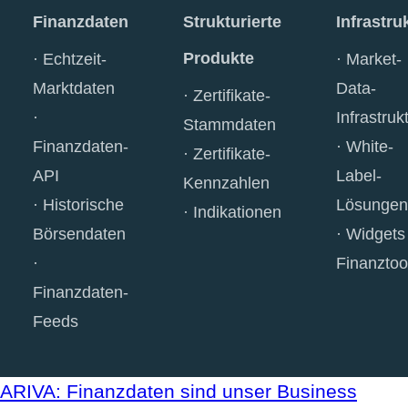
Finanzdaten
Strukturierte
Infrastru
Produkte
Echtzeit-
Market-
Marktdaten
Data-
Zertifikate-
Infrastruk
Stammdaten
Finanzdaten-
White-
Zertifikate-
API
Label-
Kennzahlen
Historische
Lösungen
Indikationen
Börsendaten
Widgets
Finanztoo
Finanzdaten-
Feeds
ARIVA: Finanzdaten sind unser Business