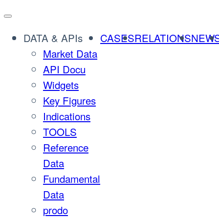
DATA & APIs
CASES
RELATIONS
NEW
Market Data
API Docu
Widgets
Key Figures
Indications
TOOLS
Reference
Data
Fundamental
Data
prodo