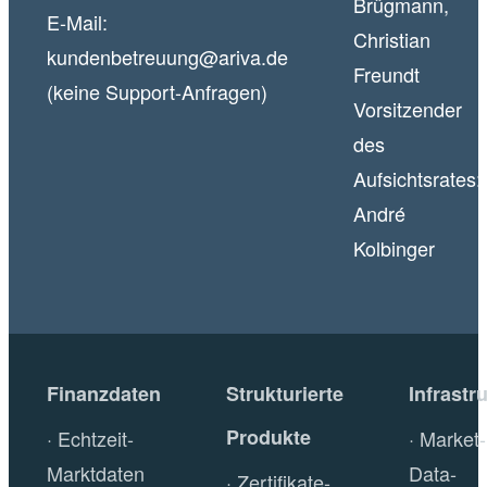
Brügmann,
E-Mail:
Christian
kundenbetreuung@ariva.de
Freundt
(keine Support-Anfragen)
Vorsitzender
des
Aufsichtsrates:
André
Kolbinger
Finanzdaten
Strukturierte
Infrastr
Produkte
Echtzeit-
Market-
Marktdaten
Data-
Zertifikate-