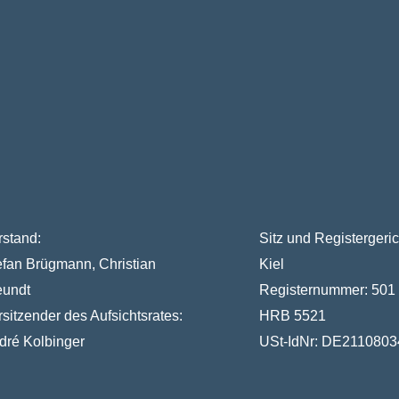
rstand:
Sitz und Registergeric
efan Brügmann, Christian
Kiel
eundt
Registernummer:
501
rsitzender des Aufsichtsrates:
HRB 5521
dré Kolbinger
USt-IdNr:
DE2110803