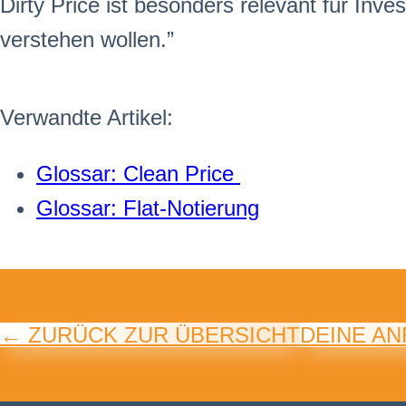
Dirty Price ist besonders relevant für In
verstehen wollen.”
Verwandte Artikel:
Glossar: Clean Price
Glossar: Flat-Notierung
← ZURÜCK ZUR ÜBERSICHT
DEINE A