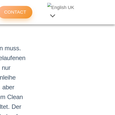
CONTACT
en muss.
gelaufenen
 nur
nleihe
, aber
vom Clean
tet. Der