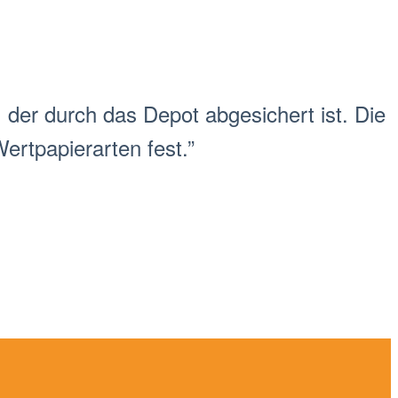
, der durch das
Depot
abgesichert ist. Die
Wertp
api
erarten
fest
.”