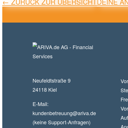
← ZURÜCK ZUR ÜBERSICHT
DEINE A
Neufeldtstraße 9
Vor
24118 Kiel
Ste
Fr
E-Mail:
Vor
kundenbetreuung@ariva.de
Auf
(keine Support-Anfragen)
An