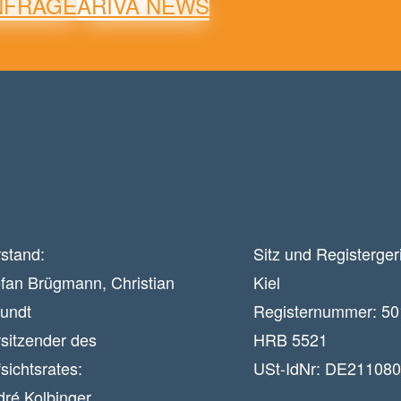
NFRAGE
ARIVA NEWS
stand:
Sitz und Registerger
fan Brügmann, Christian
Kiel
eundt
Registernummer:
50
sitzender des
HRB 5521
sichtsrates:
USt-IdNr:
DE211080
dré Kolbinger