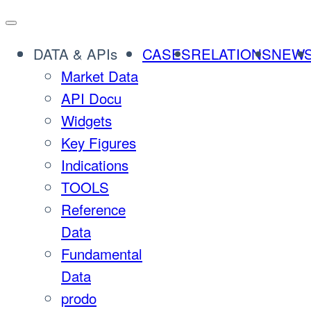
DATA & APIs
CASES
RELATIONS
NEW
Market Data
API Docu
Widgets
Key Figures
Indications
TOOLS
Reference
Data
Fundamental
Data
prodo