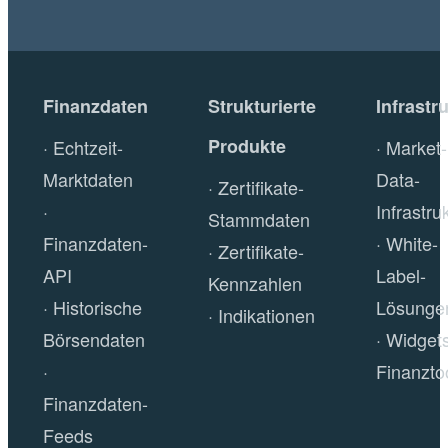
Finanzdaten
Strukturierte
Infrastr
Produkte
Echtzeit-
Market-
Marktdaten
Data-
Zertifikate-
Infrastru
Stammdaten
Finanzdaten-
White-
Zertifikate-
API
Label-
Kennzahlen
Historische
Lösunge
Indikationen
Börsendaten
Widget
Finanzto
Finanzdaten-
Feeds