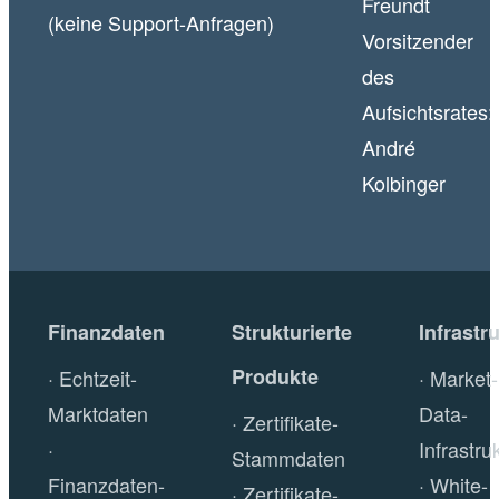
Freundt
(keine Support-Anfragen)
Vorsitzender
des
Aufsichtsrates:
André
Kolbinger
Finanzdaten
Strukturierte
Infrastr
Produkte
Echtzeit-
Market-
Marktdaten
Data-
Zertifikate-
Infrastru
Stammdaten
Finanzdaten-
White-
Zertifikate-