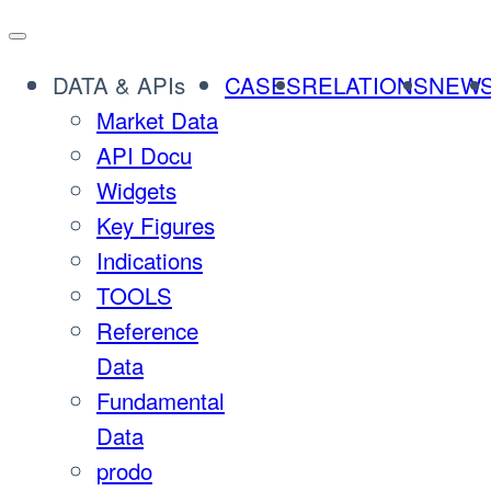
DATA & APIs
CASES
RELATIONS
NEW
Market Data
API Docu
Widgets
Key Figures
Indications
TOOLS
Reference
Data
Fundamental
Data
prodo