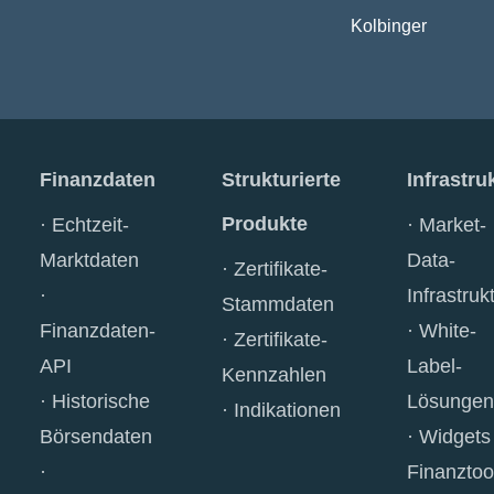
Kolbinger
Finanzdaten
Strukturierte
Infrastru
Produkte
Echtzeit-
Market-
Marktdaten
Data-
Zertifikate-
Infrastruk
Stammdaten
Finanzdaten-
White-
Zertifikate-
API
Label-
Kennzahlen
Historische
Lösungen
Indikationen
Börsendaten
Widgets
Finanztoo