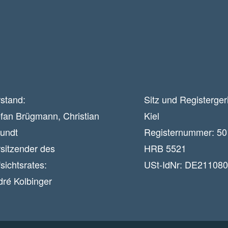
stand:
Sitz und Registerger
fan Brügmann, Christian
Kiel
eundt
Registernummer:
50
sitzender des
HRB 5521
sichtsrates:
USt-IdNr:
DE211080
dré Kolbinger