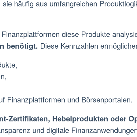
 sie häufig aus umfangreichen Produktlogi
Finanzplattformen diese Produkte analysi
Diese Kennzahlen ermögliche
en
benötigt.
dukte,
n,
auf Finanzplattformen und
Börse
nportalen.
nt
-Zertifikate
n,
Hebelprodukt
e
n oder
Op
ansparenz und digitale Finanzanwendungen