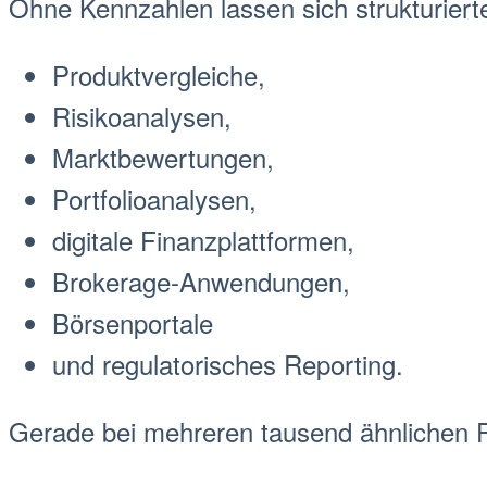
Ohne Kennzahlen lassen sich
strukturier
Produktvergleiche,
Risikoanalysen,
Markt
bewertungen,
Portfolio
analysen,
digitale Finanzplattformen,
Broker
age-Anwendungen,
Börse
nportale
und regulatorisches Reporting.
Gerade bei mehreren tausend ähnlichen 