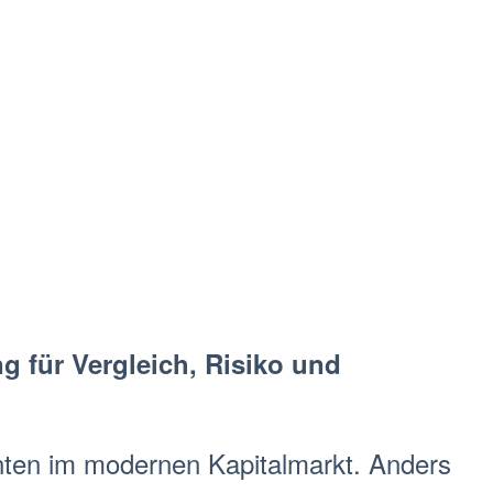
g für Vergleich, Risiko und
t
en im modernen
K
api
tal
markt
. Anders