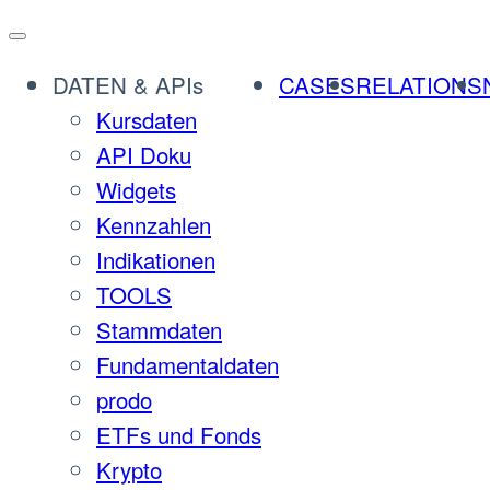
Zum
Inhalt
DATEN & APIs
CASES
RELATIONS
springen
Kursdaten
API Doku
Widgets
Kennzahlen
Indikationen
TOOLS
Stammdaten
Fundamentaldaten
prodo
ETFs und Fonds
Krypto