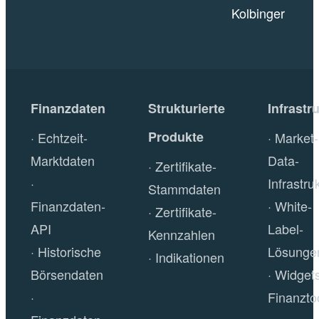
Kolbinger
Finanzdaten
Strukturierte
Infrastr
Produkte
Echtzeit-
Market-
Marktdaten
Data-
Zertifikate-
Infrastru
Stammdaten
Finanzdaten-
White-
Zertifikate-
API
Label-
Kennzahlen
Historische
Lösunge
Indikationen
Börsendaten
Widget
Finanzto