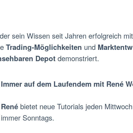
 der sein Wissen seit Jahren erfolgreich m
le
und
Trading-Möglichkeiten
Markt
entw
demonstriert.
einsehbaren
Depot
Immer auf dem Laufendem mit René W
bietet neue Tutorials jeden Mittwoc
René
immer Sonntags.