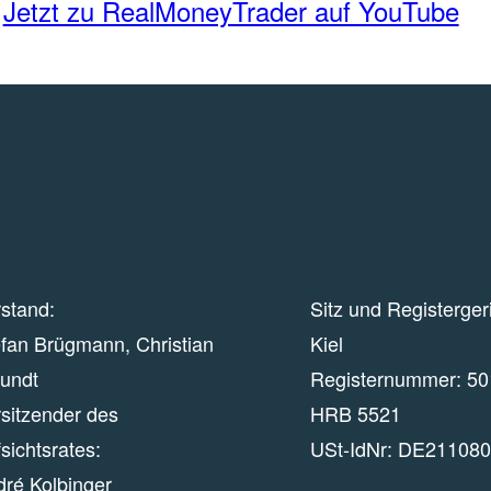
Jetzt zu RealMoneyTrader auf YouTube
stand:
Sitz und Registerger
fan Brügmann, Christian
Kiel
eundt
Registernummer:
50
sitzender des
HRB 5521
sichtsrates:
USt-IdNr:
DE211080
dré Kolbinger