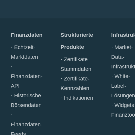
Finanzdaten
Strukturierte
Infrastru
Produkte
Echtzeit-
Market-
Marktdaten
Data-
Zertifikate-
Infrastruk
Stammdaten
Finanzdaten-
White-
Zertifikate-
API
Label-
Kennzahlen
Historische
Lösungen
Indikationen
Börsendaten
Widgets
Finanztoo
Finanzdaten-
Feeds