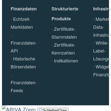
Finanzdaten
Strukturierte
Infrastr
Produkte
Echtzeit-
Market-
Marktdaten
Data-
Zertifikate-
Infrastru
Stammdaten
Finanzdaten-
White-
Zertifikate-
API
Label-
Kennzahlen
Historische
Lösunge
Indikationen
Börsendaten
Widget
Finanzto
Finanzdaten-
Feeds