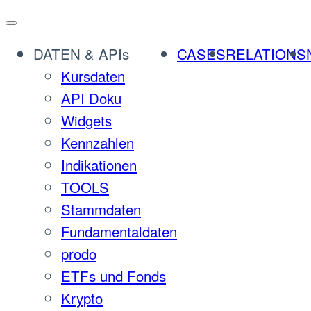
Zum
Inhalt
DATEN & APIs
CASES
RELATIONS
springen
Kursdaten
API Doku
Widgets
Kennzahlen
Indikationen
TOOLS
Stammdaten
Fundamentaldaten
prodo
ETFs und Fonds
Krypto