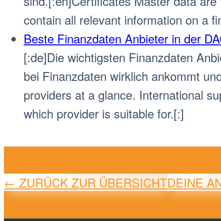
sind.[:en]Certificates Master data are
contain all relevant information on a f
Beste Finanzdaten Anbieter in der DA
[:de]Die wichtigsten Finanzdaten Anbie
bei Finanzdaten wirklich ankommt und 
providers at a glance. International su
which provider is suitable for.[:]
← ZURÜCK ZUR ÜBERSICHT
DEINE A