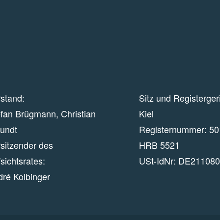
stand:
Sitz und Registerger
fan Brügmann, Christian
Kiel
eundt
Registernummer:
50
sitzender des
HRB 5521
sichtsrates:
USt-IdNr:
DE211080
dré Kolbinger