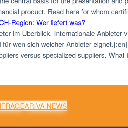
 the central basis for the presentation and 
inancial product. Read here for whom certif
CH-Region: Wer liefert was?
ter im Überblick. Internationale Anbieter v
für wen sich welcher Anbieter eignet.[:en]
ppliers versus specialized suppliers. What i
NFRAGE
ARIVA NEWS