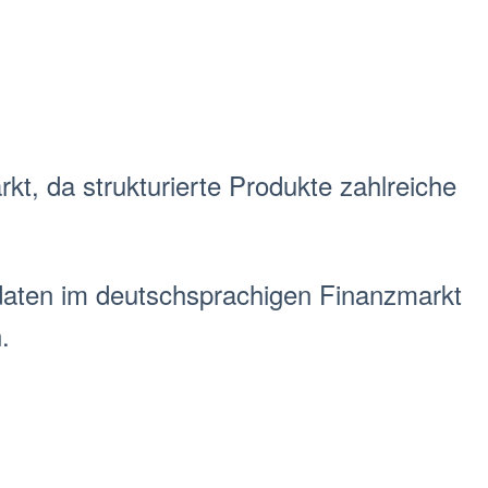
rkt
, da
strukturierte Produkte
zahlreiche
aten
im deutschsprachigen Finanz
markt
.