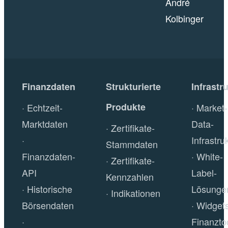
André
Kolbinger
Finanzdaten
Strukturierte
Infrastr
Produkte
Echtzeit-
Market-
Marktdaten
Data-
Zertifikate-
Infrastru
Stammdaten
Finanzdaten-
White-
Zertifikate-
API
Label-
Kennzahlen
Historische
Lösunge
Indikationen
Börsendaten
Widget
Finanzto