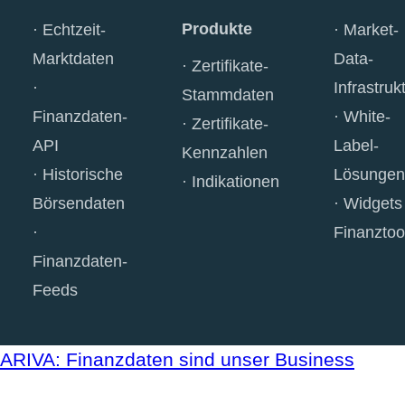
Produkte
Echtzeit-
Market-
Marktdaten
Data-
Zertifikate-
Infrastruk
Stammdaten
Finanzdaten-
White-
Zertifikate-
API
Label-
Kennzahlen
Historische
Lösungen
Indikationen
Börsendaten
Widgets
Finanztoo
Finanzdaten-
Feeds
ARIVA: Finanzdaten sind unser Business