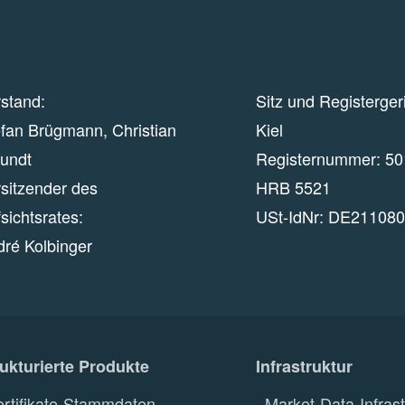
stand:
Sitz und Registerger
fan Brügmann, Christian
Kiel
eundt
Registernummer:
50
sitzender des
HRB 5521
sichtsrates:
USt-IdNr:
DE211080
dré Kolbinger
rukturierte Produkte
Infrastruktur
ertifikate-Stammdaten
Market-Data-Infrast