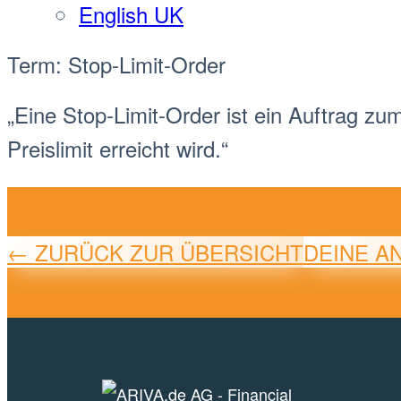
English UK
Term: Stop-Limit-Order
„Eine Stop-
Limit
-
Order
ist ein Auftrag zu
Preis
limit
erreicht wird.“
← ZURÜCK ZUR ÜBERSICHT
DEINE A