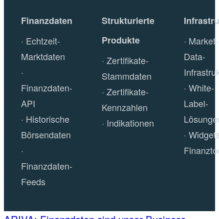
Finanzdaten
Strukturierte
Infrastr
Produkte
Echtzeit-
Market-
Marktdaten
Data-
Zertifikate-
Infrastru
Stammdaten
Finanzdaten-
White-
Zertifikate-
API
Label-
Kennzahlen
Historische
Lösunge
Indikationen
Börsendaten
Widget
Finanzto
Finanzdaten-
Feeds
ARIVA: Finanzdaten sind unser Business