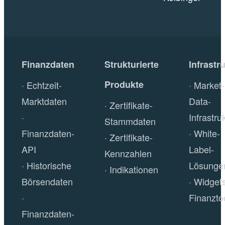
Finanzdaten
Strukturierte
Infrastr
Produkte
Echtzeit-
Market-
Marktdaten
Data-
Zertifikate-
Infrastru
Stammdaten
Finanzdaten-
White-
Zertifikate-
API
Label-
Kennzahlen
Historische
Lösunge
Indikationen
Börsendaten
Widget
Finanzto
Finanzdaten-