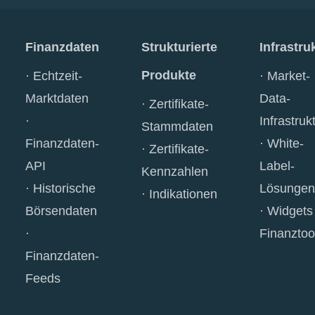
Finanzdaten
Strukturierte
Infrastru
Produkte
Echtzeit-
Market-
Marktdaten
Data-
Zertifikate-
Infrastruk
Stammdaten
Finanzdaten-
White-
Zertifikate-
API
Label-
Kennzahlen
Historische
Lösungen
Indikationen
Börsendaten
Widgets
Finanztoo
Finanzdaten-
Feeds