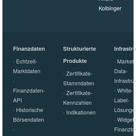
Kolbinger
Finanzdaten
Strukturierte
Infrastr
Produkte
Echtzeit-
Market-
Marktdaten
Data-
Zertifikate-
Infrastru
Stammdaten
Finanzdaten-
White-
Zertifikate-
API
Label-
Kennzahlen
Historische
Lösunge
Indikationen
Börsendaten
Widget
Finanzto