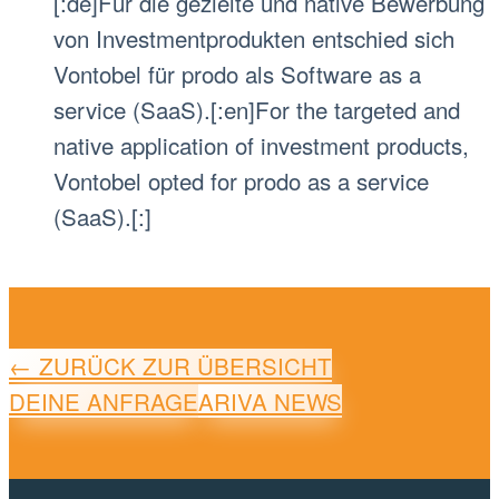
[:de]Für die gezielte und native Bewerbung
von Investmentprodukten entschied sich
Vontobel für prodo als Software as a
service (SaaS).[:en]For the targeted and
native application of investment products,
Vontobel opted for prodo as a service
(SaaS).[:]
← ZURÜCK ZUR ÜBERSICHT
DEINE ANFRAGE
ARIVA NEWS