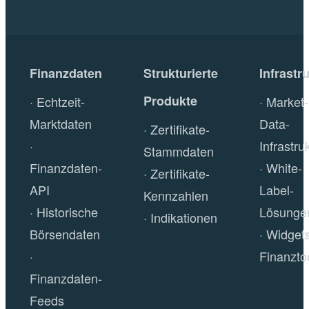
Finanzdaten
Strukturierte
Infrastr
Produkte
Echtzeit-
Market-
Marktdaten
Data-
Zertifikate-
Infrastru
Stammdaten
Finanzdaten-
White-
Zertifikate-
API
Label-
Kennzahlen
Historische
Lösunge
Indikationen
Börsendaten
Widget
Finanzto
Finanzdaten-
Feeds