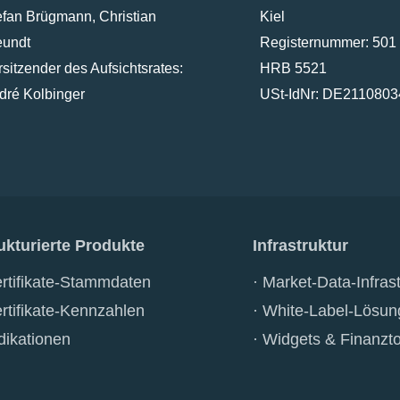
efan Brügmann, Christian
Kiel
eundt
Registernummer:
501
rsitzender des Aufsichtsrates:
HRB 5521
dré Kolbinger
USt-IdNr:
DE2110803
ukturierte Produkte
Infrastruktur
rtifikate-Stammdaten
Market-Data-Infrast
rtifikate-Kennzahlen
White-Label-Lösun
dikationen
Widgets & Finanzto